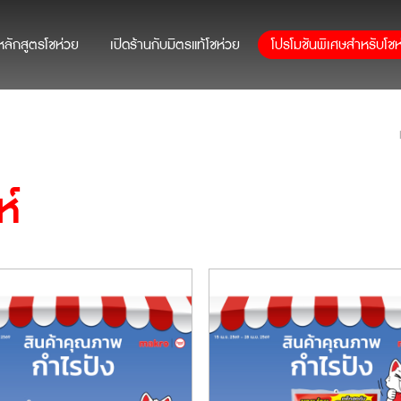
หลักสูตรโชห่วย
เปิดร้านกับมิตรแท้โชห่วย
โปรโมชันพิเศษสำหรับโชห
ห์