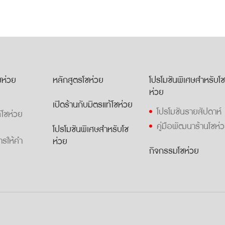
โชห่วย
หลักสูตรโชห่วย
โปรโมชันพิเศษสำหรับโ
ห่วย
เปิดร้านกับมิตรแท้โชห่วย
โปรโมชันรายสัปดาห์
้โชห่วย
คู่มือพัฒนาร้านโชห่
โปรโมชันพิเศษสำหรับโช
ารให้คำ
ห่วย
กิจกรรมโชห่วย