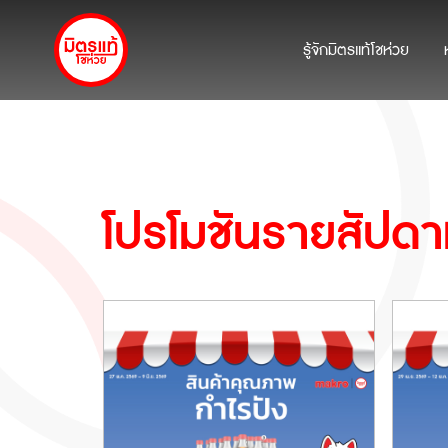
รู้จักมิตรแท้โชห่วย
โปรโมชัน
รายสัปดา