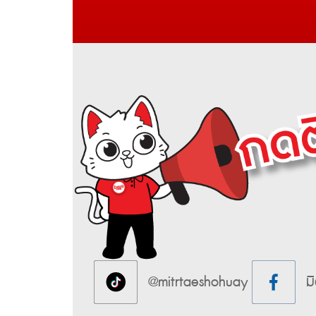
@mitrtaeshohuay
ม