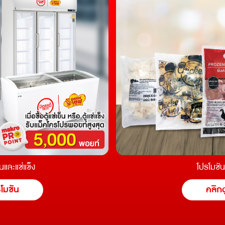
็นและแช่แข็ง
โปรโมชั
รโมชัน
คลิกด