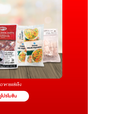
นอาหารแช่แข็ง
ูโปรโมชัน