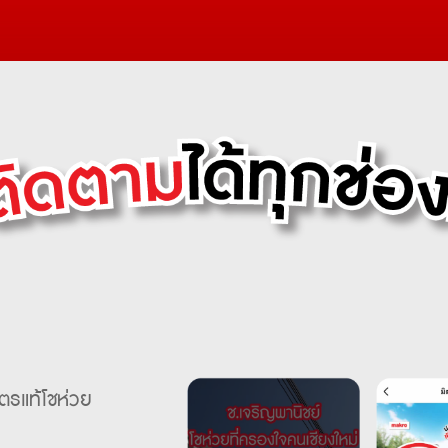
ิตรแท้โชห่วย