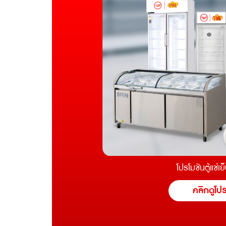
โปรโมชันตู้แช่เย
คลิกดูโป