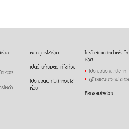
โชห่วย
หลักสูตรโชห่วย
โปรโมชันพิเศษสำหรับโช
ห่วย
เปิดร้านกับมิตรแท้โชห่วย
โปรโมชันรายสัปดาห์
้โชห่วย
คู่มือพัฒนาร้านโชห่ว
โปรโมชันพิเศษสำหรับโช
ารให้คำ
ห่วย
กิจกรรมโชห่วย