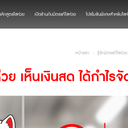
หลักสูตรโชห่วย
เปิดร้านกับมิตรแท้โชห่วย
โปรโมชันพิเศษสำหรับโชห
หน้าแรก
รู้จักมิตรแท้โชห่วย
ห่วย
เห็นเงินสด ได้กำไรจั