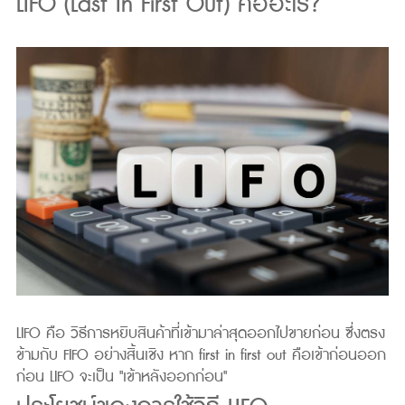
LIFO (Last In First Out) คืออะไร?
LIFO คือ วิธีการหยิบสินค้าที่เข้ามาล่าสุดออกไปขายก่อน ซึ่งตรง
ข้ามกับ FIFO อย่างสิ้นเชิง หาก first in first out คือเข้าก่อนออก
ก่อน LIFO จะเป็น "เข้าหลังออกก่อน"